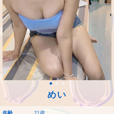
めい
年齢
21歳